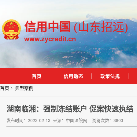
信用中国
(山东招远)
www.zycredit.cn
首页
信用动态
政策法规
首页
典型案例
湖南临湘：强制冻结账户 促案快速执结
发布时间：2023-02-13
来源：中国法院网
浏览次数：3803