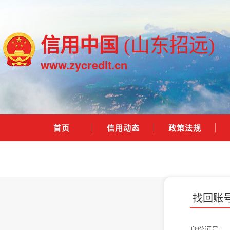
信用中国
(山东招远)
www.zycredit.cn
首页
信用动态
政策法规
找回账
身份证号